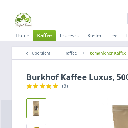
Home
Kaffee
Espresso
Röster
Tee
L
Übersicht
Kaffee
gemahlener Kaffee
Burkhof Kaffee Luxus, 5
(
3
)