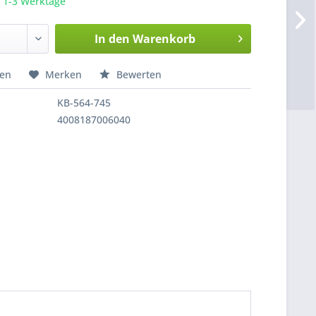
a. 1-3 Werktage
In den
Warenkorb
hen
Merken
Bewerten
KB-564-745
4008187006040